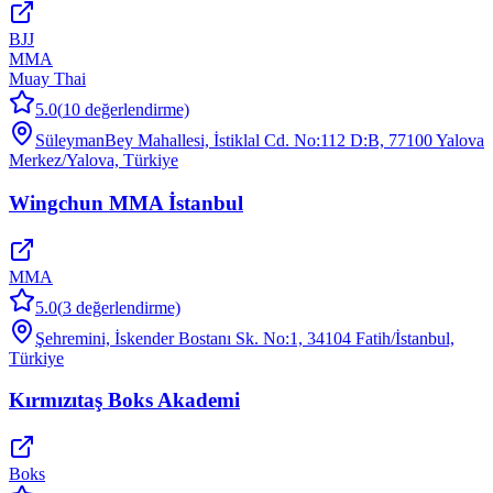
BJJ
MMA
Muay Thai
5.0
(
10
değerlendirme)
SüleymanBey Mahallesi, İstiklal Cd. No:112 D:B, 77100 Yalova
Merkez/Yalova, Türkiye
Wingchun MMA İstanbul
MMA
5.0
(
3
değerlendirme)
Şehremini, İskender Bostanı Sk. No:1, 34104 Fatih/İstanbul,
Türkiye
Kırmızıtaş Boks Akademi
Boks