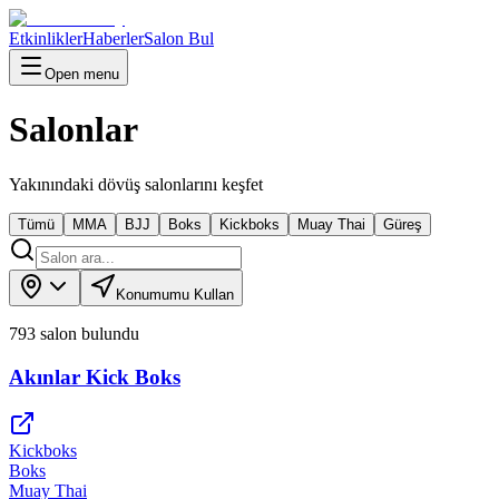
Etkinlikler
Haberler
Salon Bul
Open menu
Salonlar
Yakınındaki dövüş salonlarını keşfet
Tümü
MMA
BJJ
Boks
Kickboks
Muay Thai
Güreş
Konumumu Kullan
793
salon bulundu
Akınlar Kick Boks
Kickboks
Boks
Muay Thai