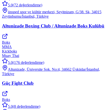
5.0
(
72
değerlendirme)
ünsped spor ve kültür merkezi, Seyitnizam, G/38. Sk, 34015
Zeytinburnu/İstanbul, Türkiye
Altunizade Boxing Club / Altunizade Boks Kulübü
Boks
MMA
Kickboks
Muay Thai
5.0
(
176
değerlendirme)
Altunizade, Üniversite Sok. No:4, 34662 Üsküdar/İstanbul,
Türkiye
Güç Fight Club
Boks
5.0
(
8
değerlendirme)