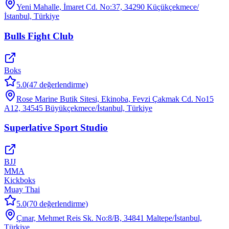
Yeni Mahalle, İmaret Cd. No:37, 34290 Küçükçekmece/
İstanbul, Türkiye
Bulls Fight Club
Boks
5.0
(
47
değerlendirme)
Rose Marine Butik Sitesi, Ekinoba, Fevzi Çakmak Cd. No15
A12, 34545 Büyükçekmece/İstanbul, Türkiye
Superlative Sport Studio
BJJ
MMA
Kickboks
Muay Thai
5.0
(
70
değerlendirme)
Çınar, Mehmet Reis Sk. No:8/B, 34841 Maltepe/İstanbul,
Türkiye