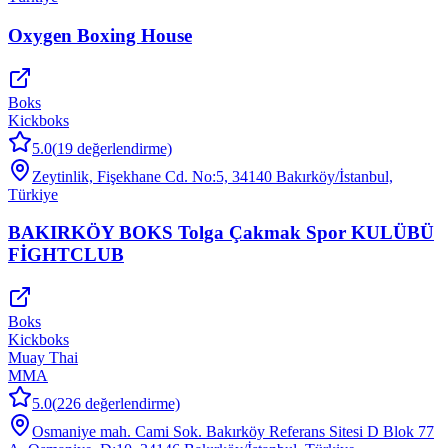
Oxygen Boxing House
Boks
Kickboks
5.0
(
19
değerlendirme)
Zeytinlik, Fişekhane Cd. No:5, 34140 Bakırköy/İstanbul,
Türkiye
BAKIRKÖY BOKS Tolga Çakmak Spor KULÜBÜ
FİGHTCLUB
Boks
Kickboks
Muay Thai
MMA
5.0
(
226
değerlendirme)
Osmaniye mah. Cami Sok. Bakırköy Referans Sitesi D Blok 77