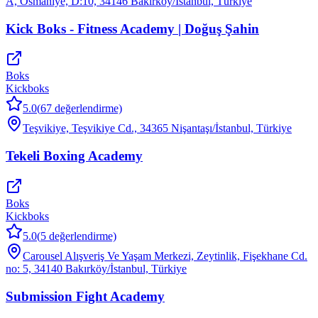
A, Osmaniye, D:10, 34146 Bakırköy/İstanbul, Türkiye
Kick Boks - Fitness Academy | Doğuş Şahin
Boks
Kickboks
5.0
(
67
değerlendirme)
Teşvikiye, Teşvikiye Cd., 34365 Nişantaşı/İstanbul, Türkiye
Tekeli Boxing Academy
Boks
Kickboks
5.0
(
5
değerlendirme)
Carousel Alışveriş Ve Yaşam Merkezi, Zeytinlik, Fişekhane Cd.
no: 5, 34140 Bakırköy/İstanbul, Türkiye
Submission Fight Academy